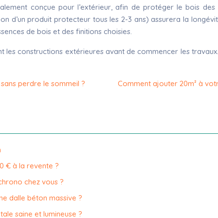
ialement conçue pour l’extérieur, afin de protéger le bois de
ion d’un produit protecteur tous les 2-3 ans) assurera la longévit
ences de bois et des finitions choisies.
t les constructions extérieures avant de commencer les travaux. 
 sans perdre le sommeil ?
Comment ajouter 20m² à votr
n
0 € à la revente ?
chrono chez vous ?
une dalle béton massive ?
ale saine et lumineuse ?