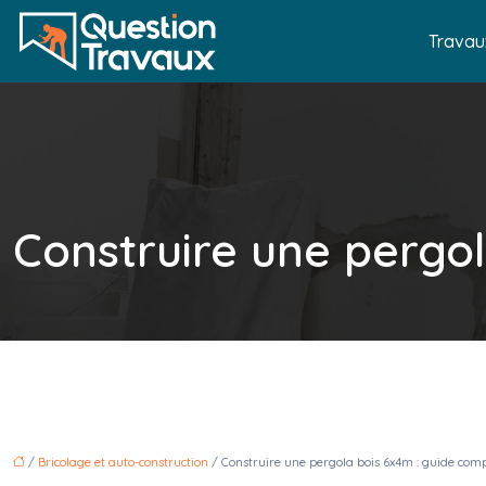
Travau
Construire une pergol
/
Bricolage et auto-construction
/ Construire une pergola bois 6x4m : guide comp