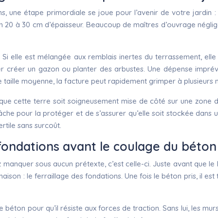
une étape primordiale se joue pour l’avenir de votre jardin : l
ron 20 à 30 cm d’épaisseur. Beaucoup de maîtres d’ouvrage néglige
. Si elle est mélangée aux remblais inertes du terrassement, elle
rer créer un gazon ou planter des arbustes. Une dépense impr
e taille moyenne, la facture peut rapidement grimper à plusieurs mi
que cette terre soit soigneusement mise de côté sur une zone d
 bâche pour la protéger et de s’assurer qu’elle soit stockée dans
rtile sans surcoût.
 fondations avant le coulage du béton
ez manquer sous aucun prétexte, c’est celle-ci. Juste avant que l
aison : le ferraillage des fondations. Une fois le béton pris, il e
béton pour qu’il résiste aux forces de traction. Sans lui, les mur