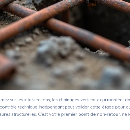
z sur les intersections, les chaînages verticaux qui montent da
e contrôle technique indépendant peut valider cette étape pour q
ssures structurelles. C’est votre premier
point de non-retour
, ne 