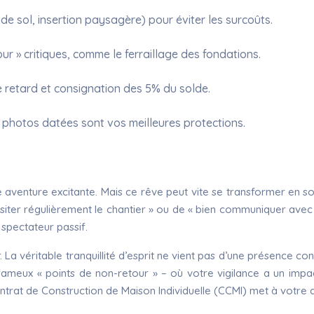
de sol, insertion paysagère) pour éviter les surcoûts.
our » critiques, comme le ferraillage des fondations.
de retard et consignation des 5% du solde.
 photos datées sont vos meilleures protections.
e aventure excitante. Mais ce rêve peut vite se transformer en s
isiter régulièrement le chantier » ou de « bien communiquer avec l
e spectateur passif.
 La véritable tranquillité d’esprit ne vient pas d’une présence con
meux « points de non-retour » – où votre vigilance a un impact
 Contrat de Construction de Maison Individuelle (CCMI) met à votre d