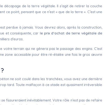
e décapage de la terre végétale. Il s’agit de retirer la couche
nt ce point, pensant que ce n’est « que de la terre ». C’est une
 est perdue à jamais. Vous devrez alors, après la construction,
évue et conséquente, car
le prix d’achat de terre végétale de
lliers d’euros.
e votre terrain qui ne gênera pas le passage des engins. C’est
 une zone accessible pour être ré-étalée une fois le gros œuvre
 ?
e béton ne soit coulé dans les tranchées, vous avez une dernière
st trop tard. Toute malfaçon à ce stade est quasiment irréversible
s se fissureraient inévitablement. Votre rôle n’est pas de refaire