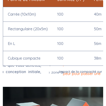
Carrée (10x10m)
100
40m
Rectangulaire (20x5m)
100
50m
En L
100
56m
Cubique compacte
100
38m
Impact de la compacité sur l