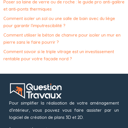
Poser sa laine de verre ou de roche : le guide pro anti-galère
et anti-ponts thermiques
Comment isoler un sol ou une salle de bain avec du liège
pour garantir l’imputrescibilité ?
Comment utiliser le béton de chanvre pour isoler un mur en
pierre sans le faire pourrir ?
Comment savoir si le triple vitrage est un investissement
rentable pour votre façade nord ?
Pour simplifier la réalisation de votre aménagement
d’intérieur, vous pouvez vous faire assister par un
logiciel de création de plans 3D et 2D.