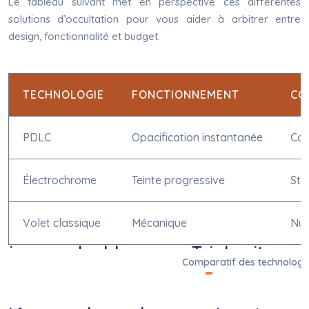
Le tableau suivant met en perspective ces différentes
solutions d’occultation pour vous aider à arbitrer entre
design, fonctionnalité et budget.
TECHNOLOGIE
FONCTIONNEMENT
CO
PDLC
Opacification instantanée
Cou
Électrochrome
Teinte progressive
Sta
Volet classique
Mécanique
Nul
Comparatif des technologies