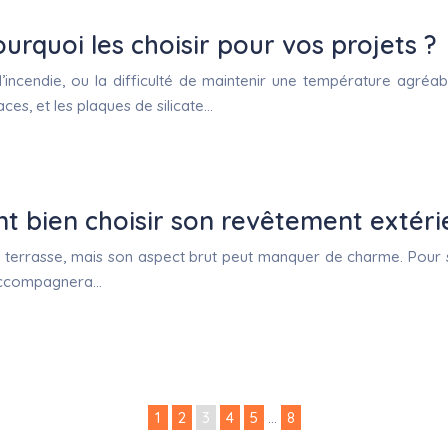
ourquoi les choisir pour vos projets ?
 d’incendie, ou la difficulté de maintenir une température agré
es, et les plaques de silicate…
t bien choisir son revêtement extéri
e terrasse, mais son aspect brut peut manquer de charme. Pour 
 accompagnera…
1
2
3
4
5
…
8