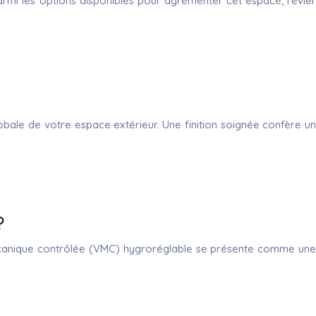
rmi les options disponibles pour agrémenter cet espace, l’évier
lobale de votre espace extérieur. Une finition soignée confère un
?
n mécanique contrôlée (VMC) hygroréglable se présente comme une