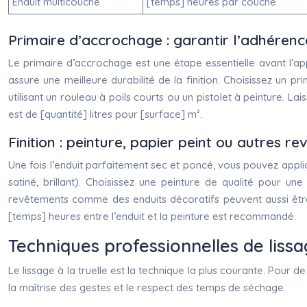
Enduit multicouche
[temps] heures par couche
Primaire d’accrochage : garantir l’adhérence
Le primaire d’accrochage est une étape essentielle avant l’appl
assure une meilleure durabilité de la finition. Choisissez un pr
utilisant un rouleau à poils courts ou un pistolet à peinture
est de [quantité] litres pour [surface] m².
Finition : peinture, papier peint ou autres r
Une fois l’enduit parfaitement sec et poncé, vous pouvez applique
satiné, brillant). Choisissez une peinture de qualité pour une
revêtements comme des enduits décoratifs peuvent aussi être 
[temps] heures entre l’enduit et la peinture est recommandé.
Techniques professionnelles de lissa
Le lissage à la truelle est la technique la plus courante. Pour 
la maîtrise des gestes et le respect des temps de séchage.