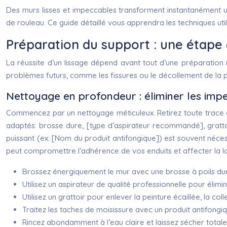
Des murs lisses et impeccables transforment instantanément un
de rouleau. Ce guide détaillé vous apprendra les techniques uti
Préparation du support : une étape 
La réussite d’un lissage dépend avant tout d’une préparation
problèmes futurs, comme les fissures ou le décollement de la p
Nettoyage en profondeur : éliminer les impe
Commencez par un nettoyage méticuleux. Retirez toute trace de p
adaptés: brosse dure, [type d’aspirateur recommandé], grattoi
puissant (ex: [Nom du produit antifongique]) est souvent néce
peut compromettre l’adhérence de vos enduits et affecter la lo
Brossez énergiquement le mur avec une brosse à poils durs 
Utilisez un aspirateur de qualité professionnelle pour élimin
Utilisez un grattoir pour enlever la peinture écaillée, la co
Traitez les taches de moisissure avec un produit antifong
Rincez abondamment à l’eau claire et laissez sécher total