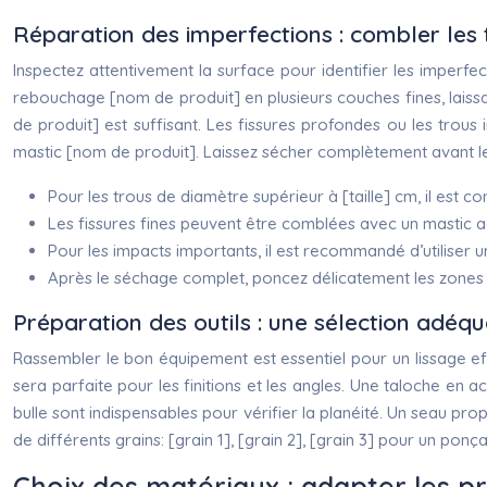
Réparation des imperfections : combler les t
Inspectez attentivement la surface pour identifier les imperfec
rebouchage [nom de produit] en plusieurs couches fines, laissa
de produit] est suffisant. Les fissures profondes ou les trous
mastic [nom de produit]. Laissez sécher complètement avant 
Pour les trous de diamètre supérieur à [taille] cm, il est 
Les fissures fines peuvent être comblées avec un mastic acryl
Pour les impacts importants, il est recommandé d’utiliser 
Après le séchage complet, poncez délicatement les zones rép
Préparation des outils : une sélection adéqu
Rassembler le bon équipement est essentiel pour un lissage effic
sera parfaite pour les finitions et les angles. Une taloche en 
bulle sont indispensables pour vérifier la planéité. Un seau pr
de différents grains: [grain 1], [grain 2], [grain 3] pour un p
Choix des matériaux : adapter les pro