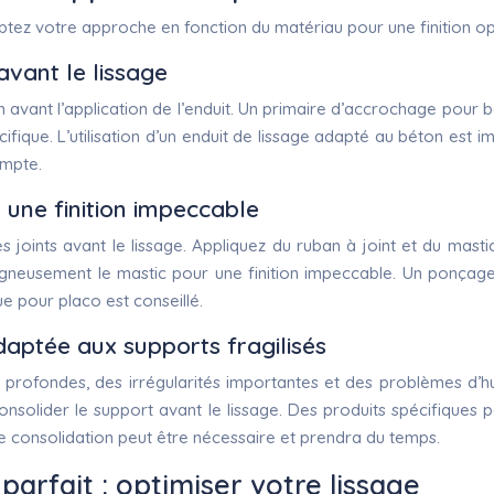
aptez votre approche en fonction du matériau pour une finition op
avant le lissage
n avant l’application de l’enduit. Un primaire d’accrochage po
ique. L’utilisation d’un enduit de lissage adapté au béton est imp
ompte.
r une finition impeccable
es joints avant le lissage. Appliquez du ruban à joint et du mast
neusement le mastic pour une finition impeccable. Un ponçage fi
ue pour placo est conseillé.
aptée aux supports fragilisés
rofondes, des irrégularités importantes et des problèmes d’hum
nsolider le support avant le lissage. Des produits spécifiques
e consolidation peut être nécessaire et prendra du temps.
parfait : optimiser votre lissage