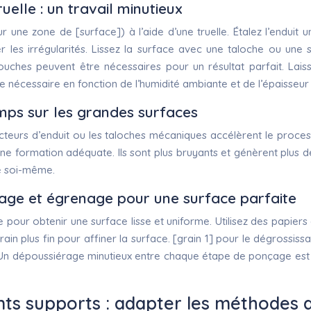
uelle : un travail minutieux
ur une zone de [surface]) à l’aide d’une truelle. Étalez l’endui
ger les irrégularités. Lissez la surface avec une taloche ou une
rs couches peuvent être nécessaires pour un résultat parfait.
e nécessaire en fonction de l’humidité ambiante et de l’épaisseur
emps sur les grandes surfaces
cteurs d’enduit ou les taloches mécaniques accélèrent le proce
une formation adéquate. Ils sont plus bruyants et génèrent plus de 
e soi-même.
nçage et égrenage pour une surface parfaite
e pour obtenir une surface lisse et uniforme. Utilisez des papier
in plus fin pour affiner la surface. [grain 1] pour le dégrossissag
t. Un dépoussiérage minutieux entre chaque étape de ponçage est
nts supports : adapter les méthodes 