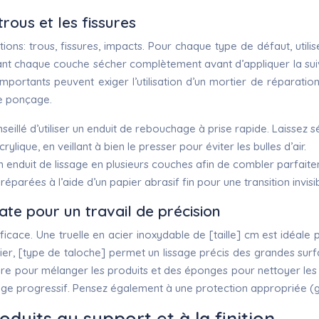
rous et les fissures
tions: trous, fissures, impacts. Pour chaque type de défaut, utili
nt chaque couche sécher complètement avant d’appliquer la suivan
 importants peuvent exiger l’utilisation d’un mortier de répara
le ponçage.
conseillé d’utiliser un enduit de rebouchage à prise rapide. Laisse
ique, en veillant à bien le presser pour éviter les bulles d’air.
un enduit de lissage en plusieurs couches afin de combler parfaite
arées à l’aide d’un papier abrasif fin pour une transition invisib
ate pour un travail de précision
ace. Une truelle en acier inoxydable de [taille] cm est idéale po
acier, [type de taloche] permet un lissage précis des grandes su
opre pour mélanger les produits et des éponges pour nettoyer les
onçage progressif. Pensez également à une protection appropriée (g
duits au support et à la finition