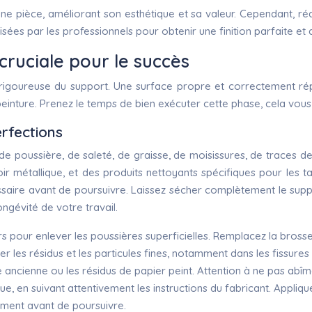
e pièce, améliorant son esthétique et sa valeur. Cependant, ré
lisées par les professionnels pour obtenir une finition parfaite 
cruciale pour le succès
 rigoureuse du support. Une surface propre et correctement ré
einture. Prenez le temps de bien exécuter cette phase, cela vous
rfections
oussière, de saleté, de graisse, de moisissures, de traces de col
r métallique, et des produits nettoyants spécifiques pour les ta
ssaire avant de poursuivre. Laissez sécher complètement le supp
ngévité de votre travail.
pour enlever les poussières superficielles. Remplacez la brosse 
er les résidus et les particules fines, notamment dans les fissures 
lle ancienne ou les résidus de papier peint. Attention à ne pas abîm
ique, en suivant attentivement les instructions du fabricant. App
ement avant de poursuivre.