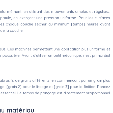
t uniformément, en utilisant des mouvements amples et réguliers.
 spatule, en exerçant une pression uniforme. Pour les surfaces
 Laissez chaque couche sécher au minimum [temps] heures avant
 de la couche.
ssus. Ces machines permettent une application plus uniforme et
poussière. Avant d’utiliser un outil mécanique, il est primordial
s abrasifs de grains différents, en commençant par un grain plus
e, [grain 2] pour le lissage et [grain 3] pour la finition. Poncez
 essentiel. Le temps de ponçage est directement proportionnel
au matériau