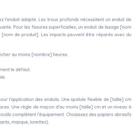
sez l’enduit adapté. Les trous profonds nécessitent un enduit de
te. Pour les fissures superficielles, un enduit de lissage [nom
tion [nom de produit]. Les impacts peuvent être réparés avec du
z sécher au moins [nombre] heures.
ment le défaut.
le.
ur l’application des enduits. Une spatule flexible de [taille] cm
rfaces. Une règle de maçon d’au moins [taille] cm et un niveau à
 outils complètent l’équipement. Choisissez des papiers abrasifs
ants, masque, lunettes).