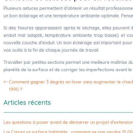
Plusieurs astuces permettent d’obtenir un résultat professionn
un bon éclairage et une température ambiante optimale. Pensez 
Si des fissures apparaissent après le séchage, elles peuvent 
enduit mal adapté, température ambiante trop basse) et co
nouvelle couche d’enduit. Un bon éclairage est important pour 
vos outils à la fin de chaque journée de travail.
Travailler par petites sections permet une meilleure maîtrise du
planéité de la surface et de corriger les imperfections avant le
Comment gagner 3 degrés en hiver sans augmenter le chau
1990 ?
Articles récents
Les questions à poser avant de démarrer un projet d’extensio
Loi Carrez vs surface habitable : comment ne pas perdre 15 00