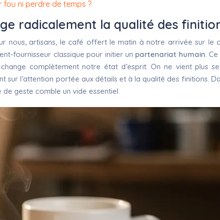
 fou ni perdre de temps ?
ge radicalement la qualité des finitio
r nous, artisans, le café offert le matin à notre arrivée sur le c
ient-fournisseur classique pour initier un
partenariat humain
. Ce
hange complètement notre état d’esprit. On ne vient plus seul
sur l’attention portée aux détails et à la qualité des finitions. 
e de geste comble un vide essentiel.