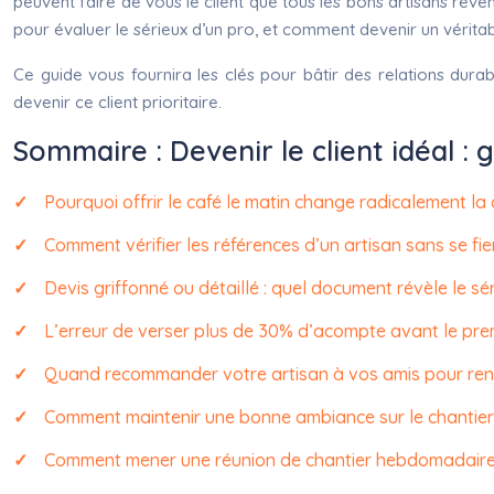
peuvent faire de vous le client que tous les bons artisans rêve
pour évaluer le sérieux d’un pro, et comment devenir un vérita
Ce guide vous fournira les clés pour bâtir des relations dur
devenir ce client prioritaire.
Sommaire : Devenir le client idéal :
Pourquoi offrir le café le matin change radicalement la q
Comment vérifier les références d’un artisan sans se fi
Devis griffonné ou détaillé : quel document révèle le sér
L’erreur de verser plus de 30% d’acompte avant le pre
Quand recommander votre artisan à vos amis pour renfo
Comment maintenir une bonne ambiance sur le chantier 
Comment mener une réunion de chantier hebdomadaire q