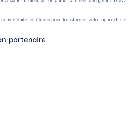
mpact sur les finitions qu’une prime, comment décrypter un devis
essous détaille les étapes pour transformer votre approche et
san-partenaire