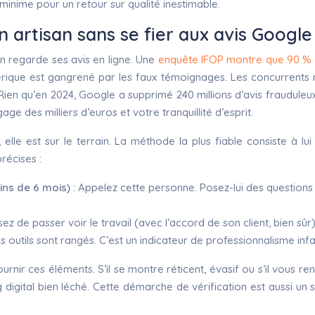
minime pour un retour sur qualité inestimable.
 artisan sans se fier aux avis Google
on regarde ses avis en ligne. Une
enquête IFOP montre que 90 % d
ique est gangrené par les faux témoignages. Les concurrents m
Rien qu’en 2024, Google a supprimé 240 millions d’avis frauduleux.
age des milliers d’euros et votre tranquillité d’esprit.
e, elle est sur le terrain. La méthode la plus fiable consiste à 
récises :
ins de 6 mois) :
Appelez cette personne. Posez-lui des questions su
z de passer voir le travail (avec l’accord de son client, bien sûr).
 outils sont rangés. C’est un indicateur de professionnalisme infail
ournir ces éléments. S’il se montre réticent, évasif ou s’il vous 
igital bien léché. Cette démarche de vérification est aussi un 