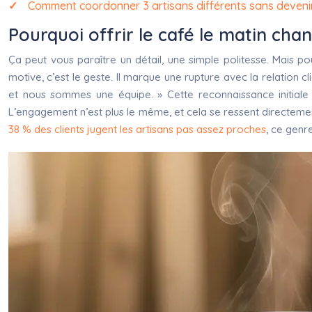
Comment coordonner 3 artisans différents sans devenir
Pourquoi offrir le café le matin chan
Ça peut vous paraître un détail, une simple politesse. Mais pou
motive, c’est le geste. Il marque une rupture avec la relation cl
et nous sommes une équipe. » Cette reconnaissance initiale c
L’engagement n’est plus le même, et cela se ressent directement 
38 % des clients jugent les artisans pas assez proches
, ce genr