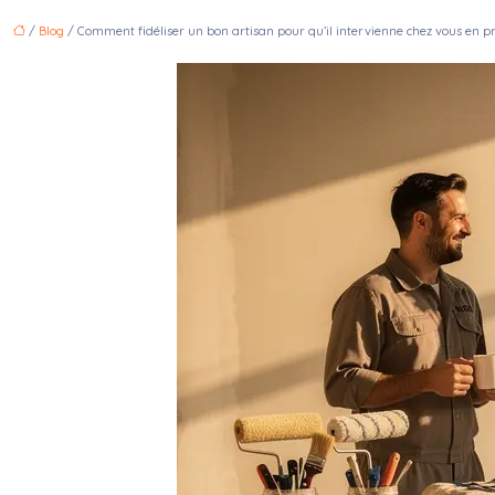
/
Blog
/ Comment fidéliser un bon artisan pour qu’il intervienne chez vous en pri